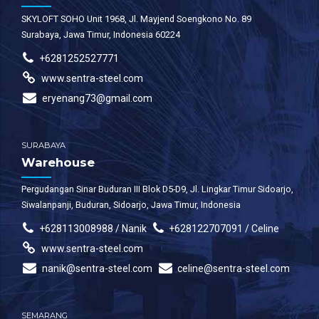
SKYLOFT SOHO Unit 1968, Jl. Mayjend Soengkono No. 89
Surabaya, Jawa Timur, Indonesia 60224
+6281252527771
www.sentra-steel.com
eryenang73@gmail.com
SURABAYA
Warehouse
Pergudangan Sinar Buduran III Blok D5-D9, Jl. Lingkar Timur Sidoarjo,
Siwalanpanji, Buduran, Sidoarjo, Jawa Timur, Indonesia
+628113008988 / Nanik
+628122707091 / Celine
www.sentra-steel.com
nanik@sentra-steel.com
celine@sentra-steel.com
SEMARANG