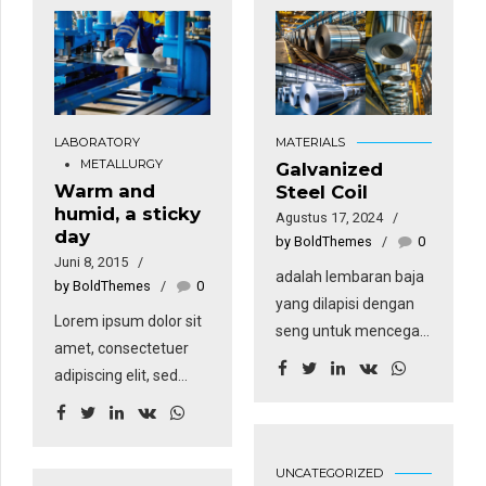
LABORATORY
MATERIALS
METALLURGY
Galvanized
Warm and
Steel Coil
humid, a sticky
Agustus 17, 2024
day
by BoldThemes
0
Juni 8, 2015
adalah lembaran baja
by BoldThemes
0
yang dilapisi dengan
Lorem ipsum dolor sit
seng untuk mencegah
amet, consectetuer
korosi. Teknik
adipiscing elit, sed
pelapisan ini membuat
diam nonummy nibh
coil memiliki
euismod tincidunt ut
ketahanan yang tinggi
laoreet dolore magna.
dan dapat bertahan
UNCATEGORIZED
Ut wisi enim ad minim