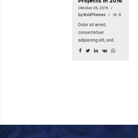
Projects in 2016
Sed fringilla mauris sit
venenatis faucibus.
Oktober 26, 2016
amet nibh. Donec
by BoldThemes
0
sodales sagittis
Dolor sit amet,
magna. Sed
consectetuer
consequat, leo eget
adipiscing elit, sed
bibendum sodales,
diam nonummy nibh
augue velit cursus
euismod tincidunt ut
nunc, sapien ut libero
laoreet dolore magna
venenatis faucibus.
aliquam erat volutpat.
Sed fringilla mauris sit
amet nibh. Donec
sodales sagittis
magna. Sed
consequat, leo eget
bibendum sodales,
augue velit cursus
nunc, sapien ut libero