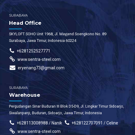
venenatis faucibus.
SURABAYA
Head Office
SKYLOFT SOHO Unit 1968, Jl. Mayjend Soengkono No. 89
Surabaya, Jawa Timur, Indonesia 60224
+6281252527771
www.sentra-steel.com
eryenang73@gmail.com
SURABAYA
Warehouse
Pergudangan Sinar Buduran III Blok D5-D9, Jl. Lingkar Timur Sidoarjo,
Siwalanpanji, Buduran, Sidoarjo, Jawa Timur, Indonesia
+628113008988 / Nanik
+628122707091 / Celine
www.sentra-steel.com